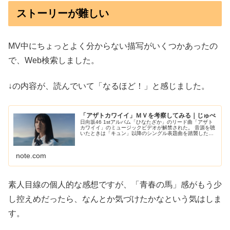
ストーリーが難しい
MV中にちょっとよく分からない描写がいくつかあったの
で、Web検索しました。
↓の内容が、読んでいて「なるほど！」と感じました。
「アザトカワイイ」ＭＶを考察してみる｜じゅぺ
日向坂46 1stアルバム「ひなたざか」のリード曲「アザト
カワイイ」のミュージックビデオが解禁された。 音源を聴
いたときは「キュン」以降のシングル表題曲を踏襲した王
道アイドル路線で置きに行ったなと思ったけど、ミュージ
ックビデオを見てその印象...
note.com
素人目線の個人的な感想ですが、「青春の馬」感がもう少
し控えめだったら、なんとか気づけたかなという気はしま
す。