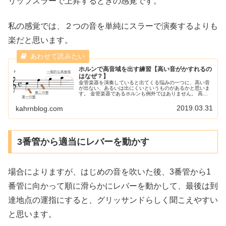
リップスラーで上昇するときの感覚です。
私の感覚では、２つの音を単純にスラーで演奏するよりも
楽だと思います。
ホルンで高音域を出す練習【高い音がかすれるの
はなぜ？】
金管楽器を演奏していると出てくる悩みの一つに、高い音
が出ない、あるいは出にくいというものがあるかと思いま
す。 金管楽器であるホルンも例外ではありません。 高音
域をきれいに出すためにはどうしたらいいのか、私が実践
していることを交えながらお伝えしていきます。
2019.03.31
kahrnblog.com
3番管から適当にレバーを動かす
場合によりますが、はじめの音を吹いた後、3番管から1
番管に向かって順に滑らかにレバーを動かして、最後は到
達地点の運指にすると、グリッサンドらしく聞こえやすい
と思います。